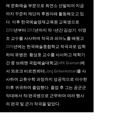
에 문화예술 부문으로 최연소 선발되어 지금
까지 꾸준히 재단의 후원아래 활동해오고 있
다. 이후 한국예술영재교육원 교육생으로
2010년부터 2013년까지 약 4년간 김성기, 이영
조 교수를 사사하며 작곡과 피아노를 배웠고
2015년에는 한국예술종합학교 작곡과로 입학
하여 유병은, 황성호 교수를 사사하고 재학기
간 중 브레멘 국립예술대학교(HfK Bremen)에
서 외르크 비르켄쾨터(Jörg Birkenkötter)를 사
사하여 교류수학 과정까지 성공적으로 이수한
이후 귀국하여 졸업했다. 졸업 후 그는 공군군
악대에서 작/편곡병으로 근무하여 여러 행사
의 편곡 및 군가 작곡을 맡았다.
작곡가로서 그의 작품은 러시아 베큠 콰르텟
(Vacuum Quartet), 이탈리아 MDI Ensemble, 독