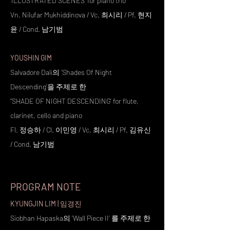
'ILLUSTRATED SCENES' for piano trio
Vn. Nilufar Mukhiddinova / Vc. 최시리 / Pf. 현지
윤 / Cond. 남기범
YOUSHIN GIM
Salvadore Dali의 ‘Shades Of Night
Descending’을 주제로 한
"SHADE OF NIGHT DESCENDING' for flute,
clarinet, cello and piano
Fl. 정승하 / Cl. 이민영 / Vc. 최시리 / Pf. 김유신
/ Cond. 남기범
PROGRAM NOTE
KYUNGJIN LIM |
임경진
Siobhan Hapaska의 ‘Wall Piece II’ 를 주제로 한