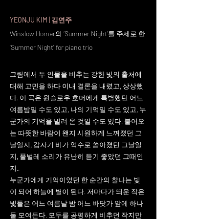
YEONJU KIM
| 김연주
Winslow Homer의 ‘Summer Night’를 주제로 한
‘Summer Night’ for piano trio
그림에서 두 인물을 비추는 강한 빛의 출처에
대해 고민을 하다 이내 결론을 내렸고, 상상했
다. 이 곡은 윈슬로우 호머에게 특별했던 어느
여름밤일 수도 있고, 나의 기억일 수도 있고, 누
군가의 기억을 빌려 온 것일 수도 있다. 불어오
는 따뜻한 바람이 왠지 시원하게 느껴졌던 그
날일지, 갑자기 비가 억수로 쏟아졌던 그날일
지, 풀벌레 소리가 유난히 듣기 좋았던 그때인
지..
누군가에게 기억이었던 한 순간의 찰나는 빛
이 되어 하늘에 별이 된다. 저마다가 띄운 작은
빛들은 어느 여름날 밤 어느 바닷가 앞에 하나
둘 모여든다. 모두를 공평하게 비추던 작지만