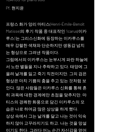
Pf. 현지윤
프랑스 화가 앙리 마티스(Henri-Émile-Benoît
Matisse)의 후기 작품 중 대표작인 ‘Icarus(이카
루스)’는 그리스신화에 등장하는 이카루스를
매우 강렬한 색채와 단순하지만 생동감 넘치
는 형상으로 그려낸 작품이다.
그림에서의 이카루스는 눈부시게 파란 하늘에
서 노란 별들을 지나 추락하고 있다. 태양에 그
을려 날개를 잃고 죽기 직전이지만, 그의 검은
형상은 마치 기쁨의 춤을 추고 있는 것처럼 보
인다. 많은 사람들은 이카루스 신화를 통해 흔
히 과욕에 대한 경계에만 초점을 맞추지만, 마
티스의 경쾌한 화풍으로 담긴 이카루스의 모
습은 나로 하여금 많은 상상을 하게 했다.
상상 속에서 그는 날개를 달고 나는 것이 익숙
하지 않아 고꾸라지기도 하고, 나는 것을 망설
이기도 한다. 그러다 어느 순간 자신감을 얻어