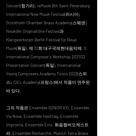
Concert(헝가리), reMusik 8th Saint-Petersburg
International New Musik Festival(러시아),
Stockholm Chamber Brass Academy(스웨덴),
Neukölln Originaltöne Festival과
Klangwerkstatt Berlin Festival für Neue
Musik(독일), 제 32회 대구국제현대음악제, 3.
International Composer’s Workshop 2021/22
Presentation Concert(독일), International
Young Composers Academy Ticino 2022(스위
스), CIEL Academy(프랑스)에서 작품이 연주된
바 있다.
그의 작품은 Ensemble SONOR XXI, Ensemble
Via Nova, Ensemble Hashtag, Ensemble
Impronta, Ensemble Eins, 화음쳄버오케스트
라, Ensemble Recherche, Munich Tetra Brass