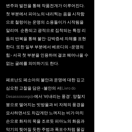
변주와 발전을 통해 작품전개가 이루어진다.
첫 부분에서 피아노의 내리찍는 음을 시작함
으로 철렁이는 운명의 소용돌이가 시작됨을
알리며, 순환되고 광적으로 집착되는 특정 리
듬의 반복을 통해 불안-강박증세 자체를 표현
한다. 또한 일부 부분에서 베르디의 <운명의
힘> 서곡 첫 부분을 인용하여 결코 헤어나올 수
없는 굴레를 의미하기도 한다.
페르난도 페소아의 불안과 운명에 대한 깊고
심오한 고찰을 담은 <불안의 서(Livro do
Desassossego)>에서 “비내리는 풍경”. 양철지
붕으로 떨어지는 빗방울과 비 자체의 풍경을
묘사하면서도 차갑게만 느껴지는 비가 마치
손으로 화자의 목을 조르듯 피아노의 화음과
악기의 찢어질 듯한 주법과 폭포수처럼 물길