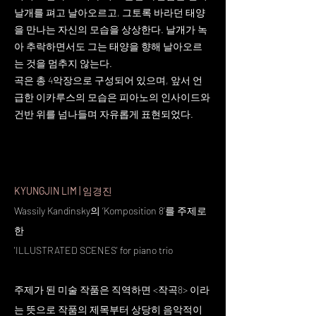
날개를 펴고 날아오르고, 그토록 바라던 태양
을 만나는 자신의 모습을 상상한다. 날개가 녹
아 추락하면서도 그는 태양을 향해 날아오르
는 것을 멈추지 않는다.
곡은 총 4악장으로 구성되어 있으며, 앞서 언
급한 이카루스의 모습은 피아노의 인사이드와
건반 위를 넘나들며 자유롭게 표현되었다.
KYUNGJIN LIM
|
임경진
Wassily Kandinsky의 ‘Komposition 8’를 주제로
한
'ILLUSTRATED SCENES' for piano trio
주제가 된 미술 작품은 직역하면 <작곡8> 이라
는 뜻으로 작품의 제목부터 상당히 음악적이