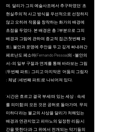
며, 달리가 그의 예술사조에서 추구하였던 ‘초
현실주의’적 사고 방식을 우선적으로 선정하지
않고 오히려 작품을 창작하는 화가의 배경에
초점을 두었다. 본 배경은 총 3부분으로 그의
배경과 그림에 관하여 종교적 접근(첫번째 파
트), 불안과 운명에 주안을 두고 깊게 써내려간
페르난도 페소아(Fernando Pessoa)의 <불안의
서>의 일부 구절과 연계를 통해 바라보는 그림
(두번째 파트), 그리고 마지막은 ‘어둠의 그림자
: 체념’ (세번째 파트)로 나뉘어져 있다.
‘시간은 흐르고 결국 부세(떠 있는 세상 : 속세
를 의미함)의 모든 것은 공허로 돌아가며, 무의
미하다’라는 불교의 사상을 달리가 처해있는
배경과 연관지었고 피아노의 일정한 리듬(시
간을 뜻한다)과 그 위에서 전개되는 악기들의