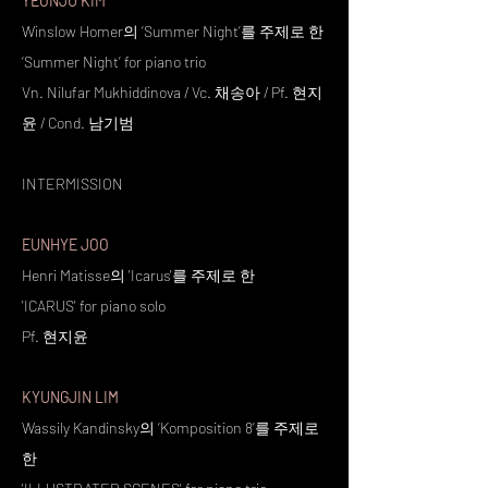
YEONJU KIM
Winslow Homer의 ‘Summer Night’를 주제로 한
‘Summer Night’ for piano trio
Vn. Nilufar Mukhiddinova / Vc. 채송아 / Pf. 현지
윤 / Cond. 남기범
INTERMISSION
EUNHYE JOO
Henri Matisse의 'Icarus'를 주제로 한
'ICARUS' for piano solo
Pf. 현지윤
KYUNGJIN LIM
Wassily Kandinsky의 ‘Komposition 8’를 주제로
한