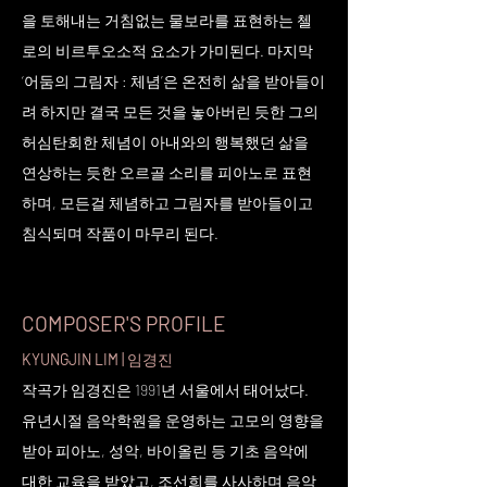
을 토해내는 거침없는 물보라를 표현하는 첼
로의 비르투오소적 요소가 가미된다. 마지막
‘어둠의 그림자 : 체념’은 온전히 삶을 받아들이
려 하지만 결국 모든 것을 놓아버린 듯한 그의
허심탄회한 체념이 아내와의 행복했던 삶을
연상하는 듯한 오르골 소리를 피아노로 표현
하며, 모든걸 체념하고 그림자를 받아들이고
침식되며 작품이 마무리 된다.
COMPOSER'S PROFILE
KYUNGJIN LIM |
임경진
작곡가 임경진은 1991년 서울에서 태어났다.
유년시절 음악학원을 운영하는 고모의 영향을
받아 피아노, 성악, 바이올린 등 기초 음악에
대한 교육을 받았고, 조선희를 사사하며 음악