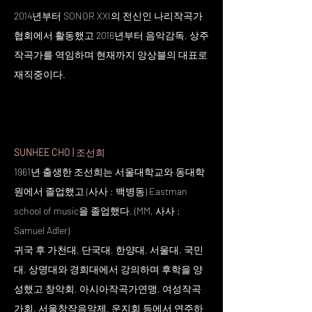
2014년부터 SONOR XXI의 전신인 나리작곡가
협회에서 활동했고 2016년부터 음악감독, 상주
작곡가를 역임하며 현재까지 앙상블의 대표로
재직중이다.
SUNHEE CHO |
조선희
1961년 출생한 조선희는 서울대학교와 동대학
원에서 졸업했고 (사사 : 백병동) Eastman
school of music을 졸업했다. (MM, 사사 :
Samuel Adler)
귀국 후 가천대, 단국대, 한양대, 서울대, 국민
대, 상명대와 경희대에서 강의하며 후학을 양
성했고 창악회, 아시아작곡가연맹, 여성작곡
가회, 서울창작음악제, 운지회 등에서 연주하