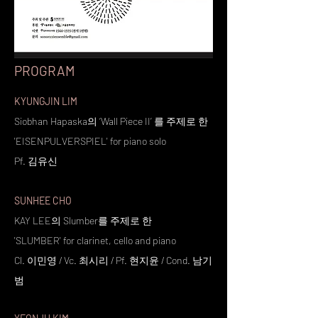
PROGRAM
KYUNGJIN LIM
Siobhan Hapaska의 ‘Wall Piece II’ 를 주제로 한
'EISENPULVERSPIEL' for piano solo
Pf. 김유신
SUNHEE CHO
KAY LEE의 Slumber를 주제로 한
'SLUMBER' for clarinet, cello and piano
Cl. 이민영 / Vc. 최시리 / Pf. 현지윤 / Cond. 남기
범