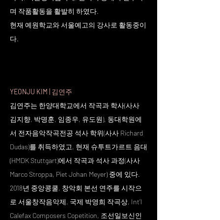
며 작품활동을 활발히 하였다.
현재 예원학교와 서울예고의 강사로 활동중이
다.
YEONJU KIM |
김연주
김연주는 한양대학교에서 작곡과 학사(사사
김지향, 박명훈, 임종우, 유도원), 동대학원에
서 전자음악작곡전공 석사 학위(사사 Richard
Dudas)를 취득하였고, 현재 슈투트가르트 음대
(HMDK Stuttgart)에서 작곡과 석사 과정(사사
Marco Stroppa, Piet Johan Meyer) 중에 있다.
2018년 중앙콩쿨, 창악회 본선 연주를 시작으
로 서울창작음악제, 국제 박영희 작곡상, Int’l
Calefax Composers Copetition, 조선일보신인