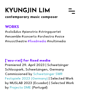
KYUNGJIN LIM
contemporary music composer
WORKS
#solo&
du
o
#pianotrio #stringquartet
#ensemb
le
#concerto
#orchestra
#voice
#musictheatre
#fixedmedia
#multimedia
['asu-r:ei] for fixed media
Premiered 29. April 2023 | Schwetzinger
Schlosspark, Schwetzingen, Germany
Commissioned by
Schwetzinger SWR
Festspiele 2023 (Germany)
| Selected Work
by MUSLAB 2023 (Ecuador) | Selected Work
by
Projecto DME
(Portugal)